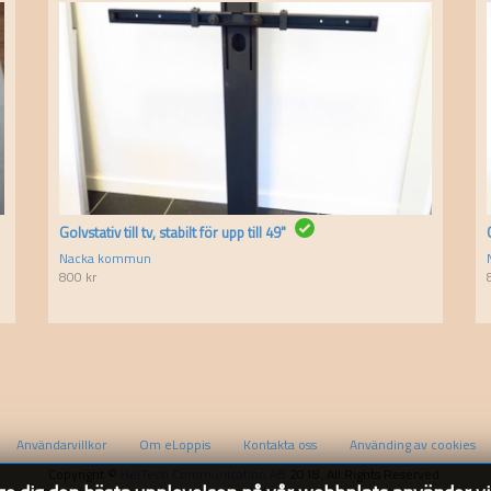
Golvstativ till tv, stabilt för upp till 49"
Nacka kommun
800
kr
Användarvillkor
Om eLoppis
Kontakta oss
Använding av cookies
Copyright ©
HelTech Communication AB
2018. All Rights Reserved.