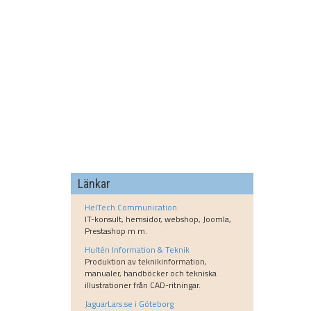
Länkar
HelTech Communication
IT-konsult, hemsidor, webshop, Joomla,
Prestashop m m.
Hultén Information & Teknik
Produktion av teknikinformation,
manualer, handböcker och tekniska
illustrationer från CAD-ritningar.
JaguarLars.se i Göteborg