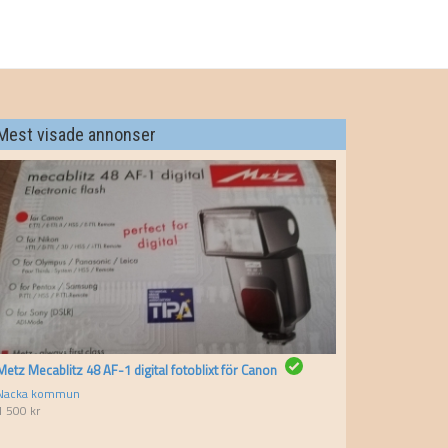
Mest visade annonser
Metz Mecablitz 48 AF-1 digital fotoblixt för Canon
Nacka kommun
1 500
kr