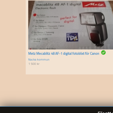
Metz Mecablitz 48 AF-1 digital fotoblixt för Canon
Nacka kommun
1 500
kr