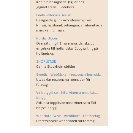
Köp din begagnade Jaguar hos
JaguarLars.se i Göteborg.
Linda Fallenius Design
Designade guld- och silversmycken.
Ringar, halsband, örhängen, armband och
smycken för män.
Nordic Bloom
Översättning från svenska, danska och
engelska till holländska. Copywriting på
holländska.
SHOPLET.SE
Gamla Stockholmsbilder
Swedish WebMaker - responsiv hemsida
Utvecklar responsiva hemsidor för
företag
Vinbetyget.se - hitta vinerna med bästa
betyg
Aktuella topplistor med viner som fått
högsta betyg!
WebHotel24.se - webbhotell för företag
Professionellt webbhotell för företag.