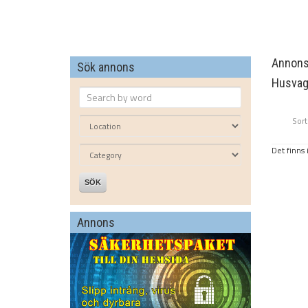
Annonse
Sök annons
Husvag
Sort
Det finns 
SÖK
Annons