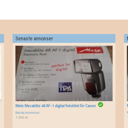
Senaste annonser
Metz Mecablitz 48 AF-1 digital fotoblixt för Canon
Nacka kommun
1 500
kr