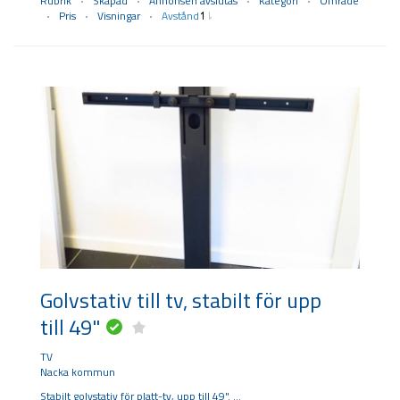
Rubrik
Skapad
Annonsen avslutas
Kategori
Område
Pris
Visningar
Avstånd
Golvstativ till tv, stabilt för upp
till 49"
TV
Nacka kommun
Stabilt golvstativ för platt-tv, upp till 49".