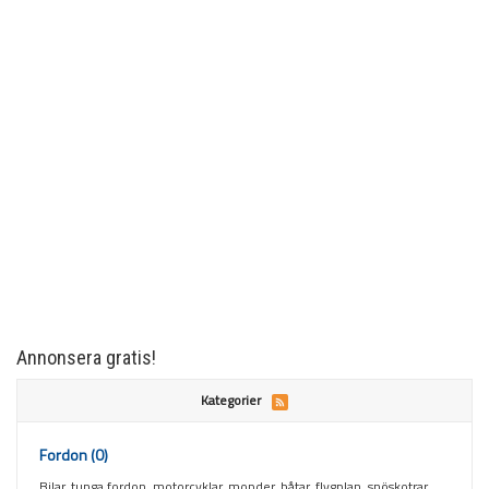
Annonsera gratis!
Kategorier
Fordon
(0)
Bilar, tunga fordon, motorcyklar, mopder, båtar, flygplan, snöskotrar,