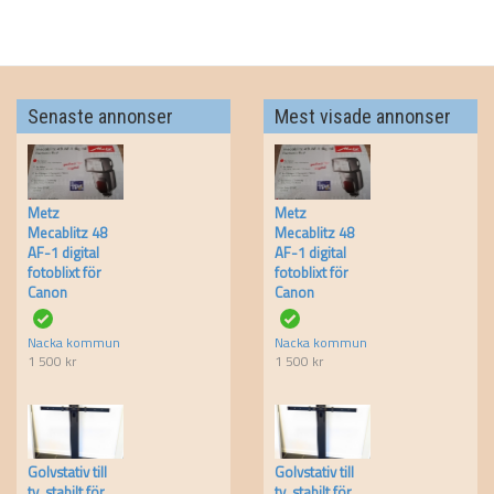
Senaste annonser
Mest visade annonser
Metz
Metz
Mecablitz 48
Mecablitz 48
AF-1 digital
AF-1 digital
fotoblixt för
fotoblixt för
Canon
Canon
Nacka kommun
Nacka kommun
1 500
kr
1 500
kr
Golvstativ till
Golvstativ till
tv, stabilt för
tv, stabilt för