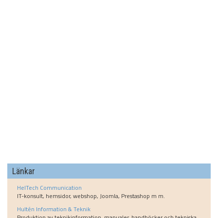
Länkar
HelTech Communication
IT-konsult, hemsidor, webshop, Joomla, Prestashop m m.
Hultén Information & Teknik
Produktion av teknikinformation, manualer, handböcker och tekniska