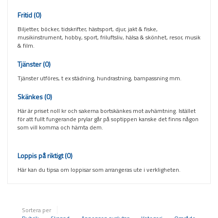
Fritid
(0)
Biljetter, böcker, tidskrifter, hästsport, djur, jakt & fiske,
musikinstrument, hobby, sport, friluftsliv, hälsa & skönhet, resor, musik
& film.
Tjänster
(0)
Tjänster utföres, t ex städning, hundrastning, barnpassning mm.
Skänkes
(0)
Här är priset noll kr och sakerna bortskänkes mot avhämtning. Istället
för att fullt fungerande prylar går på soptippen kanske det finns någon
som vill komma och hämta dem.
Loppis på riktigt
(0)
Här kan du tipsa om loppisar som arrangeras ute i verkligheten.
Sortera per