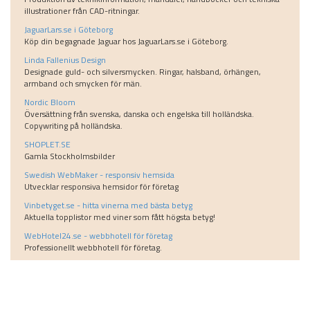
illustrationer från CAD-ritningar.
JaguarLars.se i Göteborg
Köp din begagnade Jaguar hos JaguarLars.se i Göteborg.
Linda Fallenius Design
Designade guld- och silversmycken. Ringar, halsband, örhängen,
armband och smycken för män.
Nordic Bloom
Översättning från svenska, danska och engelska till holländska.
Copywriting på holländska.
SHOPLET.SE
Gamla Stockholmsbilder
Swedish WebMaker - responsiv hemsida
Utvecklar responsiva hemsidor för företag
Vinbetyget.se - hitta vinerna med bästa betyg
Aktuella topplistor med viner som fått högsta betyg!
WebHotel24.se - webbhotell för företag
Professionellt webbhotell för företag.