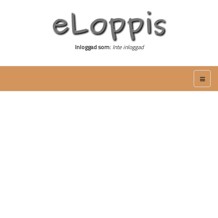
Inloggad som:
Inte inloggad