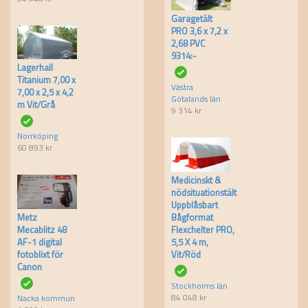
Garagetält
PRO 3,6 x 7,2 x
2,68 PVC
9314:-
Lagerhall
Titanium 7,00 x
Västra
7,00 x 2,5 x 4,2
Götalands län
m Vit/Grå
9 314
kr
Norrköping
60 893
kr
Medicinskt &
nödsituationstält
Uppblåsbart
Metz
Bågformat
Mecablitz 48
Flexchelter PRO,
AF-1 digital
5,5 X 4 m,
fotoblixt för
Vit/Röd
Canon
Stockholms län
84 048
kr
Nacka kommun