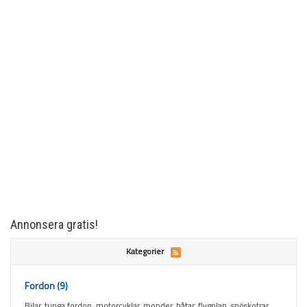
Annonsera gratis!
Kategorier
Fordon
(9)
Bilar, tunga fordon, motorcyklar, mopder, båtar, flygplan, snöskotrar,