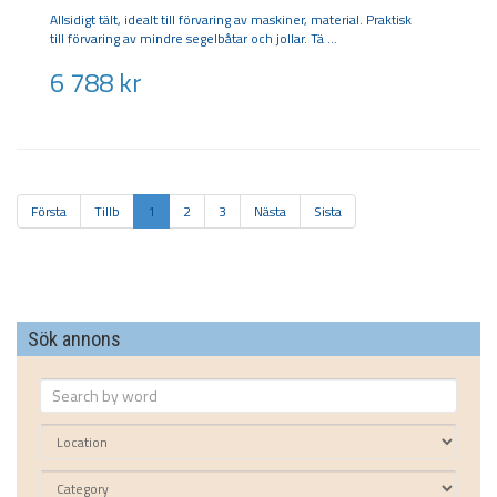
Allsidigt tält, idealt till förvaring av maskiner, material. Praktisk
till förvaring av mindre segelbåtar och jollar. Tä
6 788
kr
Första
Tillb
1
2
3
Nästa
Sista
Sök annons