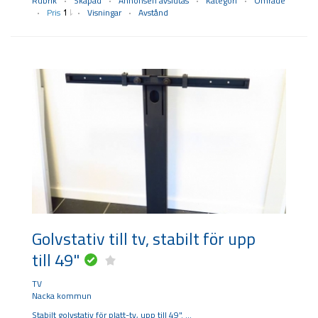
Rubrik
Skapad
Annonsen avslutas
Kategori
Område
Pris
Visningar
Avstånd
Golvstativ till tv, stabilt för upp
till 49"
TV
Nacka kommun
Stabilt golvstativ för platt-tv, upp till 49".