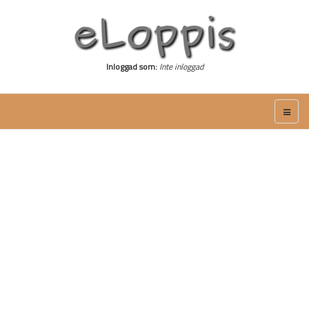
Inloggad som:
Inte inloggad