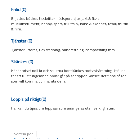
Fritid
(0)
Biljetter, böcker, tidskrifter, hästsport, djur, jakt & fiske,
musikinstrument, hobby, sport, friluftsliv, hälsa & skönhet, resor, musik
& film.
Tjänster
(0)
Tjänster utföres, t ex städning, hundrastning, barnpassning mm.
Skänkes
(0)
Här är priset noll kr och sakerna bortskänkes mot avhämtning. Istället
för att fullt fungerande prylar går på soptippen kanske det finns någon
som vill komma och hämta dem.
Loppis på riktigt
(0)
Här kan du tipsa om loppisar som arrangeras ute i verkligheten.
Sortera per