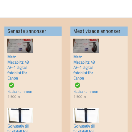
Senaste annonser
Mest visade annonser
Metz
Metz
Mecablitz 48
Mecablitz 48
AF-1 digital
AF-1 digital
fotoblixt för
fotoblixt för
Canon
Canon
Nacka kommun
Nacka kommun
1 500
kr
1 500
kr
Golvstativ till
Golvstativ till
tv, stabilt för
tv, stabilt för