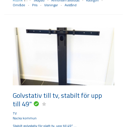
Rubrik
Skapad
Annonsen avslutas
Kategori
Område
Pris
Visningar
Avstånd
Golvstativ till tv, stabilt för upp
till 49"
TV
Nacka kommun
Stabilt golvstativ för platt-tv, upp till 49".