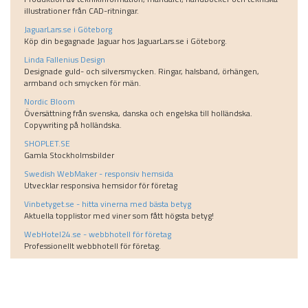
illustrationer från CAD-ritningar.
JaguarLars.se i Göteborg
Köp din begagnade Jaguar hos JaguarLars.se i Göteborg.
Linda Fallenius Design
Designade guld- och silversmycken. Ringar, halsband, örhängen,
armband och smycken för män.
Nordic Bloom
Översättning från svenska, danska och engelska till holländska.
Copywriting på holländska.
SHOPLET.SE
Gamla Stockholmsbilder
Swedish WebMaker - responsiv hemsida
Utvecklar responsiva hemsidor för företag
Vinbetyget.se - hitta vinerna med bästa betyg
Aktuella topplistor med viner som fått högsta betyg!
WebHotel24.se - webbhotell för företag
Professionellt webbhotell för företag.