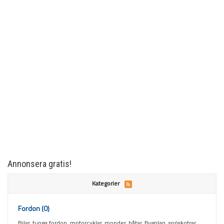
Annonsera gratis!
Kategorier
Fordon
(0)
Bilar, tunga fordon, motorcyklar, mopder, båtar, flygplan, snöskotrar,