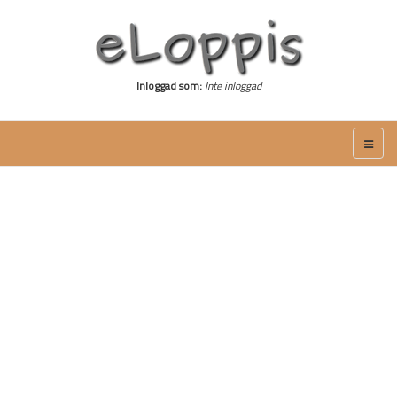
Inloggad som:
Inte inloggad