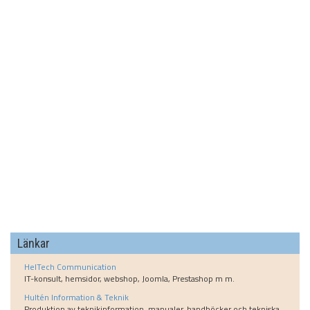
Länkar
HelTech Communication
IT-konsult, hemsidor, webshop, Joomla, Prestashop m m.
Hultén Information & Teknik
Produktion av teknikinformation, manualer, handböcker och tekniska