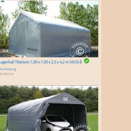
Lagerhall Titanium 7,00 x 7,00 x 2,5 x 4,2 m Vit/Grå
Norrköping
60 893
kr