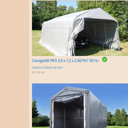
Garagetält PRO 3,6 x 7,2 x 2,68 PVC 9314:-
Västra Götalands län
9 314
kr