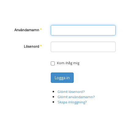
Användarnamn
*
Lösenord
*
Kom ihåg mig
Logga in
Glömt lösenord?
Glömt användarnamn?
Skapa inloggning?