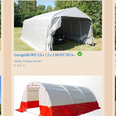
Garagetält PRO 3,6 x 7,2 x 2,68 PVC 9314:-
Västra Götalands län
9 314
kr