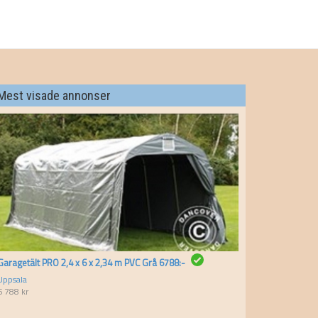
Mest visade annonser
Garagetält PRO 2,4 x 6 x 2,34 m PVC Grå 6788:-
Uppsala
6 788
kr