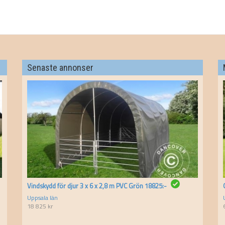
Senaste annonser
Vindskydd för djur 3 x 6 x 2,8 m PVC Grön 18825:-
Uppsala län
18 825
kr