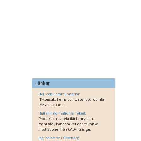
Länkar
HelTech Communication
IT-konsult, hemsidor, webshop, Joomla,
Prestashop m m.
Hultén Information & Teknik
Produktion av teknikinformation,
manualer, handböcker och tekniska
illustrationer från CAD-ritningar.
JaguarLars.se i Göteborg