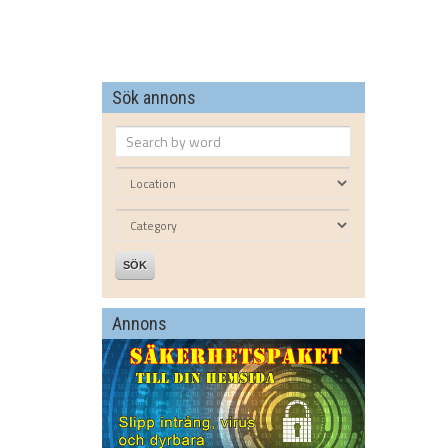
Sök annons
SÖK
Annons