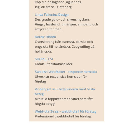
Köp din begagnade Jaguar hos
JaguarLars.se i Göteborg.
Linda Fallenius Design
Designade guld- och silversmycken.
Ringar, halsband, örhängen, armband och
smycken för män.
Nordic Bloom
Översättning från svenska, danska och
engelska till holländska. Copywriting på
holländska.
SHOPLET.SE
Gamla Stockholmsbilder
Swedish WebMaker - responsiv hemsida
Utvecklar responsiva hemsidor för
företag
Vinbetyget.se - hitta vinerna med bästa
betyg
Aktuella topplistor med viner som fått
högsta betyg!
WebHotel24.se - webbhotell för företag
Professionellt webbhotell för företag.