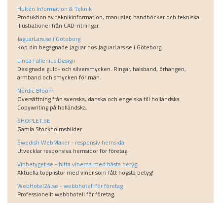
Hultén Information & Teknik
Produktion av teknikinformation, manualer, handböcker och tekniska
illustrationer från CAD-ritningar.
JaguarLars.se i Göteborg
Köp din begagnade Jaguar hos JaguarLars.se i Göteborg.
Linda Fallenius Design
Designade guld- och silversmycken. Ringar, halsband, örhängen,
armband och smycken för män.
Nordic Bloom
Översättning från svenska, danska och engelska till holländska.
Copywriting på holländska.
SHOPLET.SE
Gamla Stockholmsbilder
Swedish WebMaker - responsiv hemsida
Utvecklar responsiva hemsidor för företag
Vinbetyget.se - hitta vinerna med bästa betyg
Aktuella topplistor med viner som fått högsta betyg!
WebHotel24.se - webbhotell för företag
Professionellt webbhotell för företag.