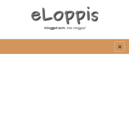
Inloggad som:
Inte inloggad