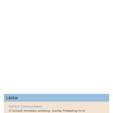
Länkar
HelTech Communication
IT-konsult, hemsidor, webshop, Joomla, Prestashop m m.