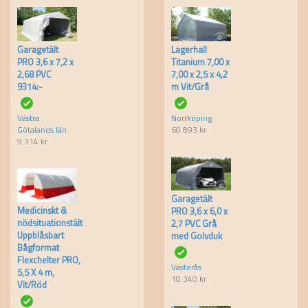
Garagetält
Lagerhall
PRO 3,6 x 7,2 x
Titanium 7,00 x
2,68 PVC
7,00 x 2,5 x 4,2
9314:-
m Vit/Grå
Västra
Norrköping
Götalands län
60 893
kr
9 314
kr
Garagetält
Medicinskt &
PRO 3,6 x 6,0 x
nödsituationstält
2,7 PVC Grå
Uppblåsbart
med Golvduk
Bågformat
Flexchelter PRO,
Västerås
5,5 X 4 m,
10 340
kr
Vit/Röd