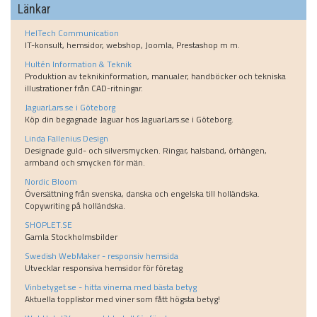
Länkar
HelTech Communication
IT-konsult, hemsidor, webshop, Joomla, Prestashop m m.
Hultén Information & Teknik
Produktion av teknikinformation, manualer, handböcker och tekniska
illustrationer från CAD-ritningar.
JaguarLars.se i Göteborg
Köp din begagnade Jaguar hos JaguarLars.se i Göteborg.
Linda Fallenius Design
Designade guld- och silversmycken. Ringar, halsband, örhängen,
armband och smycken för män.
Nordic Bloom
Översättning från svenska, danska och engelska till holländska.
Copywriting på holländska.
SHOPLET.SE
Gamla Stockholmsbilder
Swedish WebMaker - responsiv hemsida
Utvecklar responsiva hemsidor för företag
Vinbetyget.se - hitta vinerna med bästa betyg
Aktuella topplistor med viner som fått högsta betyg!