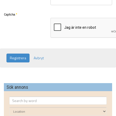
Captcha
*
Registrera
Avbryt
Sök annons