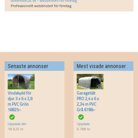
WebHotel24.se - webbhotell för företag
Professionellt webbhotell för företag.
Senaste annonser
Mest visade annonser
Vindskydd för
Garagetält
djur 3 x 6 x 2,8
PRO 2,4 x 6 x
m PVC Grön
2,34 m PVC
18825:-
Grå 6788:-
Uppsala län
Uppsala
18 825
kr
6 788
kr