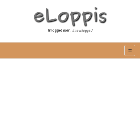
Inloggad som:
Inte inloggad