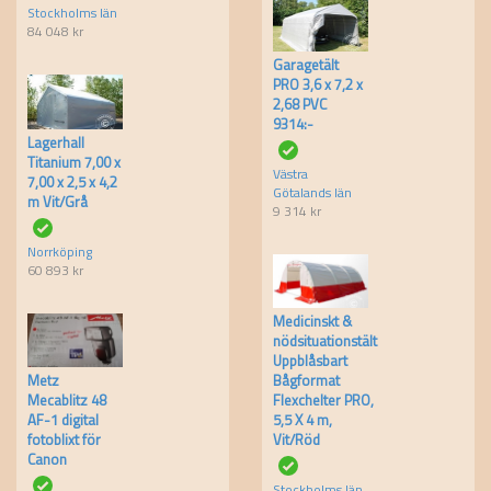
Stockholms län
84 048
kr
Garagetält
PRO 3,6 x 7,2 x
2,68 PVC
9314:-
Lagerhall
Titanium 7,00 x
Västra
7,00 x 2,5 x 4,2
Götalands län
m Vit/Grå
9 314
kr
Norrköping
60 893
kr
Medicinskt &
nödsituationstält
Uppblåsbart
Metz
Bågformat
Mecablitz 48
Flexchelter PRO,
AF-1 digital
5,5 X 4 m,
fotoblixt för
Vit/Röd
Canon
Stockholms län